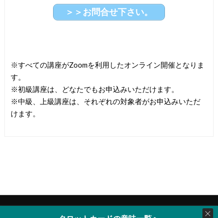
＞＞お問合せ下さい。
※すべての講座がZoomを利用したオンライン開催となりま
す。
※初級講座は、どなたでもお申込みいただけます。
※中級、上級講座は、それぞれの対象者がお申込みいただ
けます。
当サイト掲載の記事・写真・イラスト等のすべてのコンテンツの無断複写・転載を禁じ
ます。 ©Copyright2026
タロットファン.jp
.All Rights Reserved.