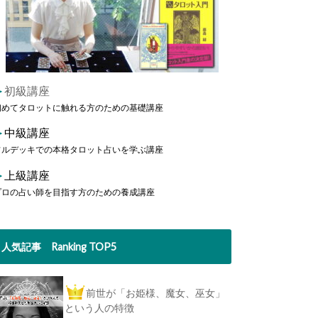
＞
初級講座
初めてタロットに触れる方のための基礎講座
＞
中級講座
フルデッキでの本格タロット占いを学ぶ講座
＞
上級講座
プロの占い師を目指す方のための養成講座
人気記事 Ranking TOP5
前世が「お姫様、魔女、巫女」
という人の特徴