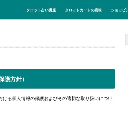
タロット占い講座
タロットカードの意味
ショッピ
大アルカナの意味
小アルカナの意味
タロット
タロット
タロット
浄化用セ
保護方針）
における個人情報の保護およびその適切な取り扱いについ