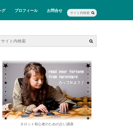
ング
プロフィール
お問合せ
カード
クロス
ポーチ
ージ
講師紹介
会社概要
タロット初心者のための占い講座