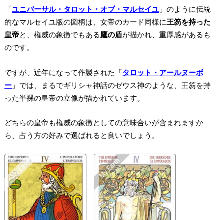
「
ユニバーサル・タロット・オブ・マルセイユ
」のように伝統
的なマルセイユ版の図柄は、女帝のカード同様に
王笏を持った
皇帝
と、権威の象徴でもある
鷹の盾
が描かれ、重厚感があるも
のです。
ですが、近年になって作製された「
タロット・アールヌーボ
ー
」では、まるで
ギリシャ神話のゼウス神のよう
な、王笏を持
った半裸の皇帝の立像が描かれています。
どちらの皇帝も権威の象徴としての意味合いが含まれますか
ら、占う方の好みで選ばれると良いでしょう。