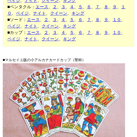
ペイジ
、
ナイト
、
クイーン
、
キング
■ペンタクル：
エース
、
２
、
３
、
４
、
５
、
６
、
７
、
８
、
９
、
１
０
、
ペイジ
、
ナイト
、
クイーン
、
キング
■ソード：
エース
、
２
、
３
、
４
、
５
、
６
、
７
、
８
、
９
、
１０
、
ペイジ
、
ナイト
、
クイーン
、
キング
■カップ：
エース
、
２
、
３
、
４
、
５
、
６
、
７
、
８
、
９
、
１０
、
ペイジ
、
ナイト
、
クイーン
、
キング
■マルセイユ版の小アルカナカードカップ（聖杯）