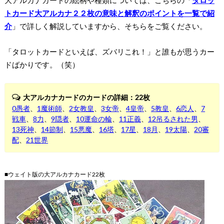
トカード大アルカナ２２枚の意味と解釈のポイントを一覧で紹
介
」で詳しく解説していますから、そちらをご覧ください。
「タロットカードといえば、ズバリこれ！」と誰もが思うカー
ドばかりです。（笑）
大アルカナカードのカードの詳細：22枚
0愚者
、
1魔術師
、
2女教皇
、
3女帝
、
4皇帝
、
5教皇
、
6恋人
、
7
戦車
、
8力
、
9隠者
、
10運命の輪
、
11正義
、
12吊るされた男
、
13死神
、
14節制
、
15悪魔
、
16塔
、
17星
、
18月
、
19太陽
、
20審
配
、
21世界
■ウェイト版の大アルカナカード22枚