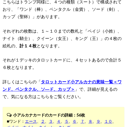
こちらはトランプ同様に、４つの種類（スート）で構成されて
おり、「ワンド（棒）、ペンタクル（金貨）、ソード（剣）、
カップ（聖杯）」があります。
それぞれの枚数は、１～１０までの数札と「ペイジ（小姓）、
ナイト（騎士）、クイーン（女王）、キング（王）」の４枚の
絵札の、
計１４枚
となります。
それが
１デッキのタロットカードに、４セットあるので合計５
６枚
となります。
詳しくはこちらの「
タロットカード小アルカナの意味一覧＜ワ
ンド、ペンタクル、ソ―ド、カップ＞
」で、詳細が見えるの
で、気になる方はこちらをご覧ください。
小アルカナカードのカードの詳細：56枚
■ワンド：
エース
、
２
、
３
、
４
、
５
、
６
、
７
、
８
、
９
、
１０
、